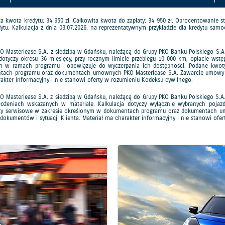
ta kredytu: 34 950 zł. Całkowita kwota do zapłaty: 34 950 zł. Oprocentowanie stałe: 
ytu. Kalkulacja z dnia 03.07.2026. na reprezentatywnym przykładzie dla kredytu s
Masterlease S.A. z siedzibą w Gdańsku, należącą do Grupy PKO Banku Polskiego S.A. 
 dotyczy okresu 36 miesięcy, przy rocznym limicie przebiegu 10 000 km, opłacie ws
ch w ramach programu i obowiązuje do wyczerpania ich dostępności. Podane kwoty
ntach programu oraz dokumentach umownych PKO Masterlease S.A. Zawarcie umowy or
arakter informacyjny i nie stanowi oferty w rozumieniu Kodeksu cywilnego.
Masterlease S.A. z siedzibą w Gdańsku, należącą do Grupy PKO Banku Polskiego S.A. K
łożeniach wskazanych w materiale. Kalkulacja dotyczy wyłącznie wybranych poj
płaty serwisowe w zakresie określonym w dokumentach programu oraz dokumentach u
e dokumentów i sytuacji Klienta. Materiał ma charakter informacyjny i nie stanowi of