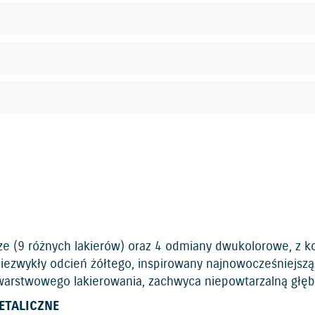
e (9 różnych lakierów) oraz 4 odmiany dwukolorowe, z 
niezwykły odcień żółtego, inspirowany najnowocześniejszą t
ójwarstwowego lakierowania, zachwyca niepowtarzalną głęb
ETALICZNE