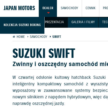
JAPAN MOTORS
DEALER
SAMOCHODY
CENNIK
PR
PREZENTACJA
GALERIA I FILMY
TEC
KOLEKCJA SUZUKI BOXING
HOME
SAMOCHODY
SWIFT
SUZUKI SWIFT
Zwinny i oszczędny samochód mie
W czwartej odsłonie kultowy hatchback Suzuki
inteligentny kompaktowy samochód z wyrazisty
wyposażony w zaawansowane systemy bezpiecz
nowym silnikiem z napędem hybrydowym, więc daj
naprawdę oszczędnej jazdy.