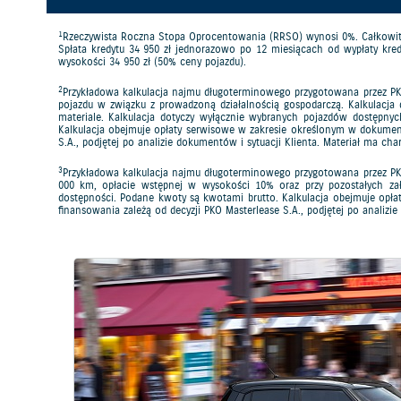
1
Rzeczywista Roczna Stopa Oprocentowania (RRSO) wynosi 0%. Całkowita kwo
Spłata kredytu 34 950 zł jednorazowo po 12 miesiącach od wypłaty kred
wysokości 34 950 zł (50% ceny pojazdu).
2
Przykładowa kalkulacja najmu długoterminowego przygotowana przez PKO 
pojazdu w związku z prowadzoną działalnością gospodarczą. Kalkulacja
materiale. Kalkulacja dotyczy wyłącznie wybranych pojazdów dostępny
Kalkulacja obejmuje opłaty serwisowe w zakresie określonym w dokume
S.A., podjętej po analizie dokumentów i sytuacji Klienta. Materiał ma ch
3
Przykładowa kalkulacja najmu długoterminowego przygotowana przez PKO 
000 km, opłacie wstępnej w wysokości 10% oraz przy pozostałych za
dostępności. Podane kwoty są kwotami brutto. Kalkulacja obejmuje o
finansowania zależą od decyzji PKO Masterlease S.A., podjętej po analizi