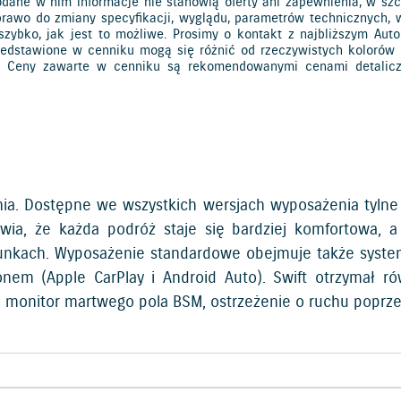
odane w nim informacje nie stanowią oferty ani zapewnienia, w szcz
 prawo do zmiany specyfikacji, wyglądu, parametrów technicznych,
szybko, jak jest to możliwe. Prosimy o kontakt z najbliższym Au
przedstawione w cenniku mogą się różnić od rzeczywistych kolorów
e. Ceny zawarte w cenniku są rekomendowanymi cenami detaliczny
ia. Dostępne we wszystkich wersjach wyposażenia tylne 
, że każda podróż staje się bardziej komfortowa, a r
unkach. Wyposażenie standardowe obejmuje także system
nem (Apple CarPlay i Android Auto). Swift otrzymał r
, monitor martwego pola BSM, ostrzeżenie o ruchu poprzec