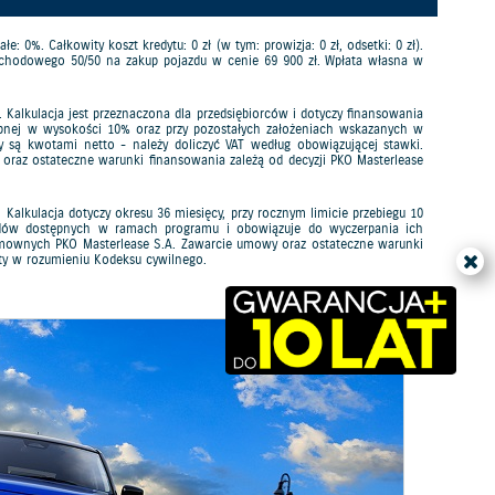
0%. Całkowity koszt kredytu: 0 zł (w tym: prowizja: 0 zł, odsetki: 0 zł).
amochodowego 50/50 na zakup pojazdu w cenie 69 900 zł. Wpłata własna w
Kalkulacja jest przeznaczona dla przedsiębiorców i dotyczy finansowania
tępnej w wysokości 10% oraz przy pozostałych założeniach wskazanych w
 są kwotami netto - należy doliczyć VAT według obowiązującej stawki.
az ostateczne warunki finansowania zależą od decyzji PKO Masterlease
alkulacja dotyczy okresu 36 miesięcy, przy rocznym limicie przebiegu 10
azdów dostępnych w ramach programu i obowiązuje do wyczerpania ich
mownych PKO Masterlease S.A. Zawarcie umowy oraz ostateczne warunki
erty w rozumieniu Kodeksu cywilnego.