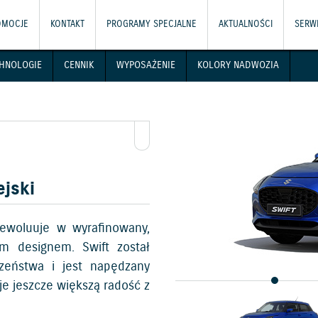
OMOCJE
KONTAKT
PROGRAMY SPECJALNE
AKTUALNOŚCI
SERWI
HNOLOGIE
CENNIK
WYPOSAŻENIE
KOLORY NADWOZIA
jski
 ewoluuje w wyrafinowany,
m designem. Swift został
eństwa i jest napędzany
e jeszcze większą radość z