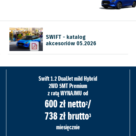
SWIFT - katalog
akcesoriów 05.2026
Swift 1.2 DualJet mild Hybrid
2WD 5MT Premium
z ratą WYNAJMU od
600 zł netto
/
2
738 zł brutto
3
miesięcznie