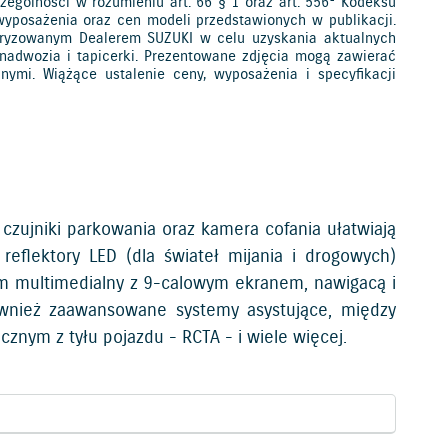
ególności w rozumieniu art. 66 § 1 oraz art. 556
Kodeksu
 wyposażenia oraz cen modeli przedstawionych w publikacji.
toryzowanym Dealerem SUZUKI w celu uzyskania aktualnych
 nadwozia i tapicerki. Prezentowane zdjęcia mogą zawierać
mi. Wiążące ustalenie ceny, wyposażenia i specyfikacji
czujniki parkowania oraz kamera cofania ułatwiają
eflektory LED (dla świateł mijania i drogowych)
 multimedialny z 9-calowym ekranem, nawigacą i
ównież zaawansowane systemy asystujące, między
znym z tyłu pojazdu - RCTA - i wiele więcej.