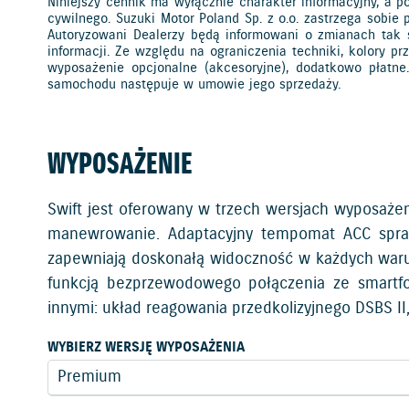
Niniejszy cennik ma wyłącznie charakter informacyjny, a p
cywilnego. Suzuki Motor Poland Sp. z o.o. zastrzega sobie
Autoryzowani Dealerzy będą informowani o zmianach tak 
informacji. Ze względu na ograniczenia techniki, kolory 
wyposażenie opcjonalne (akcesoryjne), dodatkowo płatn
samochodu następuje w umowie jego sprzedaży.
WYPOSAŻENIE
Swift jest oferowany w trzech wersjach wyposażen
manewrowanie. Adaptacyjny tempomat ACC sprawia
zapewniają doskonałą widoczność w każdych war
funkcją bezprzewodowego połączenia ze smartfo
innymi: układ reagowania przedkolizyjnego DSBS II
WYBIERZ WERSJĘ WYPOSAŻENIA