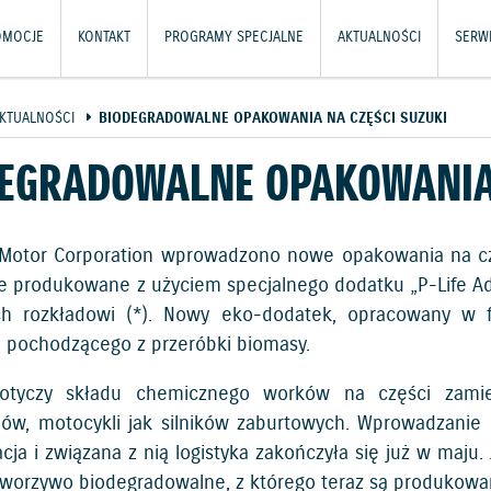
OMOCJE
KONTAKT
PROGRAMY SPECJALNE
AKTUALNOŚCI
SERWI
KTUALNOŚCI
BIODEGRADOWALNE OPAKOWANIA NA CZĘŚCI SUZUKI
EGRADOWALNE OPAKOWANIA 
Motor Corporation wprowadzono nowe opakowania na cz
te produkowane z użyciem specjalnego dodatku „P-Life Add
ch rozkładowi (*). Nowy eko-dodatek, opracowany w fi
o pochodzącego z przeróbki biomasy.
otyczy składu chemicznego worków na części zami
w, motocykli jak silników zaburtowych. Wprowadzanie
acja i związana z nią logistyka zakończyła się już w maju
worzywo biodegradowalne, z którego teraz są produkowa