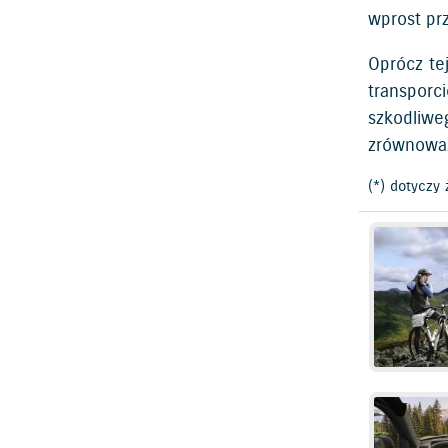
wprost pr
Oprócz te
transporc
szkodliwe
zrównowa
(*) dotyczy