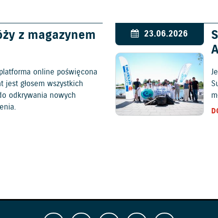
óży z magazynem
S
23.06.2026
platforma online poświęcona
Je
at jest głosem wszystkich
S
c do odkrywania nowych
mł
enia.
D