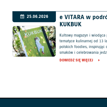
e VITARA w podr
25.06.2026
KUKBUK
Kultowy magazyn i wiodąca 
tematyce kulinarnej od 13 l
polskich foodies, inspirują
smaków i celebrowania jedz
DOWIEDZ SIĘ WIĘCEJ