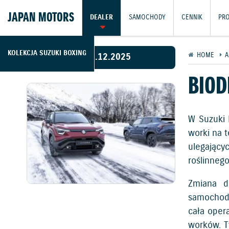
JAPAN MOTORS
DEALER
SAMOCHODY
CENNIK
PR
KOLEKCJA SUZUKI BOXING
01.12.2025
HOME
A
BIOD
W Suzuki 
worki na 
ulegający
roślinneg
Zmiana d
samochodó
cała oper
worków. T