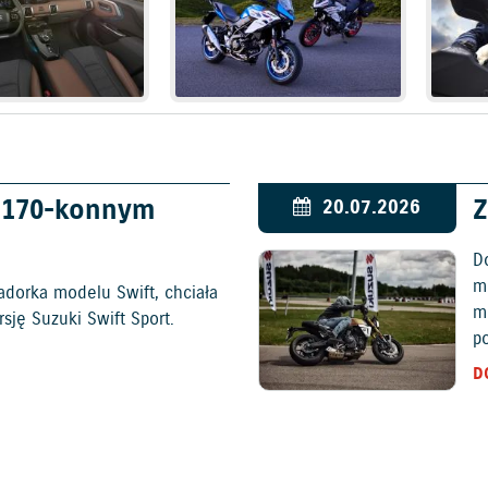
w 170-konnym
Z
20.07.2026
D
mo
adorka modelu Swift, chciała
m
ję Suzuki Swift Sport.
p
D