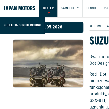
JAPAN MOTORS
DEALER
SAMOCHODY
CENNIK
PR
KOLEKCJA SUZUKI BOXING
08.05.2026
HOME
A
SUZU
Dwa motoc
Dot Desig
Red Dot 
nieprzer
funkcjona
produkty,
GSX-8TT, 
uznaniu „