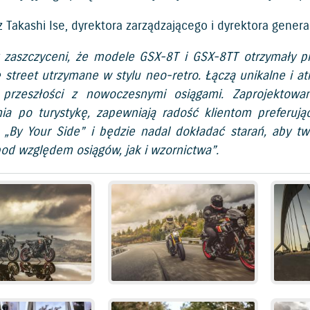
Takashi Ise, dyrektora zarządzającego i dyrektora genera
 zaszczyceni, że modele GSX-8T i GSX-8TT otrzymały p
 street utrzymane w stylu neo-retro. Łączą unikalne i at
 przeszłości z nowoczesnymi osiągami. Zaprojektowa
ia po turystykę, zapewniają radość klientom preferują
„By Your Side” i będzie nadal dokładać starań, aby tw
od względem osiągów, jak i wzornictwa”.