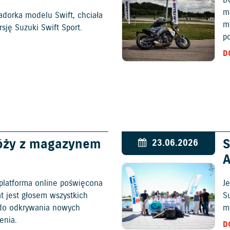
mo
adorka modelu Swift, chciała
m
ję Suzuki Swift Sport.
p
D
óży z magazynem
S
23.06.2026
platforma online poświęcona
Je
at jest głosem wszystkich
S
c do odkrywania nowych
mł
enia.
D