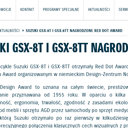
OMOCJE
KONTAKT
PROGRAMY SPECJALNE
AKTUALNOŚCI
SERWI
KTUALNOŚCI
SUZUKI GSX-8T I GSX-8TT NAGRODZONE RED DOT AWARD
KI GSX-8T I GSX-8TT NAGR
ykle Suzuki GSX-8T i GSX-8TT otrzymały Red Dot Award
n Award organizowanym w niemieckim Design-Zentrum No
Design Award to uznana na całym świecie, prestiżow
wanie przyznawana od 1955 roku. W oparciu o kilka 
lność, ergonomia, trwałość, zgodność z zasadami ekol
 od mebli i sprzętu AGD przez samochody po sprzęt medycz
którą Suzuki otrzymało po raz pierwszy w kilkudziesięc
precyzyjnego połączenia klasycznych cech wizualnych z pr