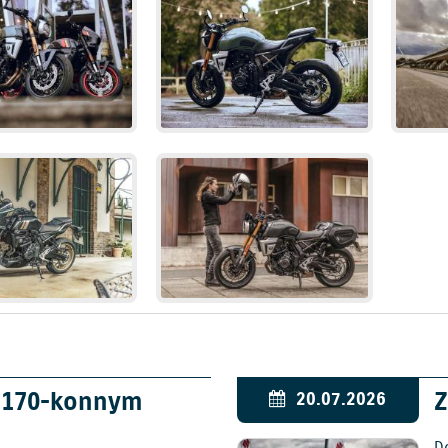
w 170-konnym
Z
20.07.2026
D