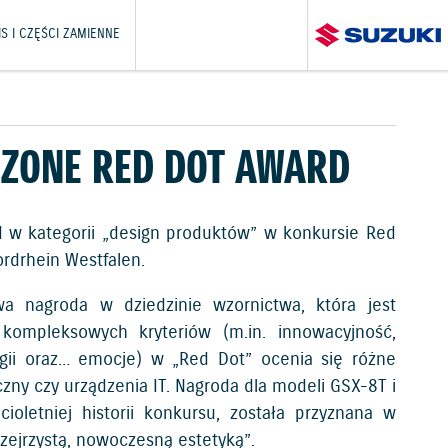
S I CZĘŚCI ZAMIENNE
ODZONE RED DOT AWARD
 w kategorii „design produktów” w konkursie Red
rdrhein Westfalen.
a nagroda w dziedzinie wzornictwa, która jest
kompleksowych kryteriów (m.in. innowacyjność,
ogii oraz… emocje) w „Red Dot” ocenia się różne
ny czy urządzenia IT. Nagroda dla modeli GSX-8T i
ioletniej historii konkursu, została przyznana w
zejrzystą, nowoczesną estetyką”.