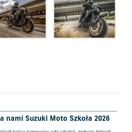
a nami Suzuki Moto Szkoła 2026
obiegł końca tegoroczny cykl szkoleń, podczas których