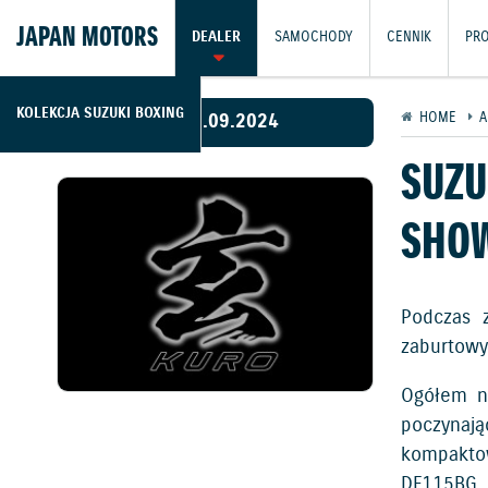
JAPAN MOTORS
DEALER
SAMOCHODY
CENNIK
PR
KOLEKCJA SUZUKI BOXING
13.09.2024
HOME
A
SUZU
SHO
Podczas z
zaburtowy
Ogółem na
poczynają
kompaktow
DF115BG i