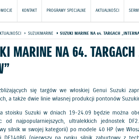
OMOCJE
KONTAKT
PROGRAMY SPECJALNE
AKTUALNOŚCI
SERWI
KTUALNOŚCI
SUZUKIMARINE
SUZUKI MARINE NA 64. TARGACH „INTERN
KI MARINE NA 64. TARGACH
W”
bliżających się targów we włoskiej Genui Suzuki zap
ch, a także dwie linie własnej produkcji pontonów Suzuk
 stoisku Suzuki w dniach 19-24.09 będzie można obej
c od najpopularniejszych, ultralekkich jednostek DF2
y silnik w swojej kategorii) po modele 40 HP (we Włosz
 DF140BG (pierwszy na rynku silnik zaburtowy z tech