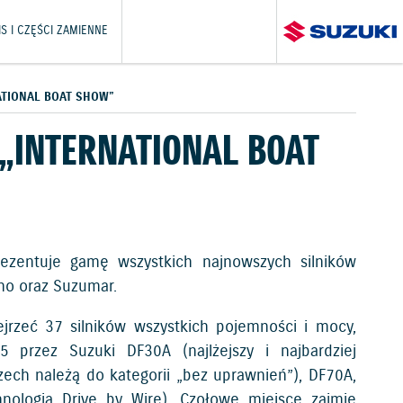
S I CZĘŚCI ZAMIENNE
ATIONAL BOAT SHOW”
 „INTERNATIONAL BOAT
rezentuje gamę wszystkich najnowszych silników
ino oraz Suzumar.
rzeć 37 silników wszystkich pojemności i mocy,
.5 przez Suzuki DF30A (najlżejszy i najbardziej
ech należą do kategorii „bez uprawnień”), DF70A,
nologią Drive by Wire). Czołowe miejsce zajmie