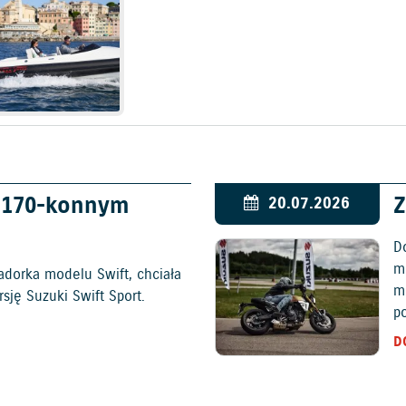
w 170-konnym
Z
20.07.2026
D
mo
adorka modelu Swift, chciała
m
ję Suzuki Swift Sport.
p
D