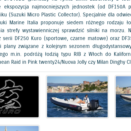
e ekspozycja najmocniejszych jednostek (od DF150A p
iku (Suzuki Micro Plastic Collector). Specjalnie dla odw
uki Marine Italia proponuje siedem różnego rodzaju ł
ia strefy wystawienniczej sprawdzić silniki na morzu. 
 z serii DF250 Kuro (sportowe, czarne matowe) oraz DF
wi plany związane z kolejnym sezonem długodystansow
ego m.in. podróżą łodzią typu RIB z Włoch do Kaliforn
ean Raid in Pink twenty24/Nuova Jolly czy Milan Dinghy C