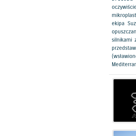
oczywiści
mikroplast
ekipa Suz
opuszczan
silnikami
przedsta
(wsławion
Mediterran