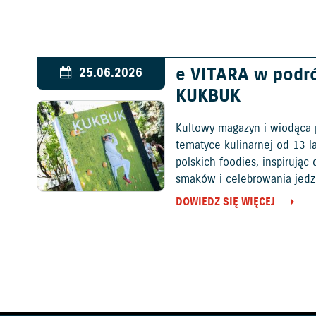
e VITARA w podr
25.06.2026
KUKBUK
Kultowy magazyn i wiodąca 
tematyce kulinarnej od 13 l
polskich foodies, inspirują
smaków i celebrowania jedz
DOWIEDZ SIĘ WIĘCEJ