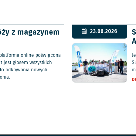
óży z magazynem
S
23.06.2026
platforma online poświęcona
Je
at jest głosem wszystkich
S
c do odkrywania nowych
mł
enia.
D